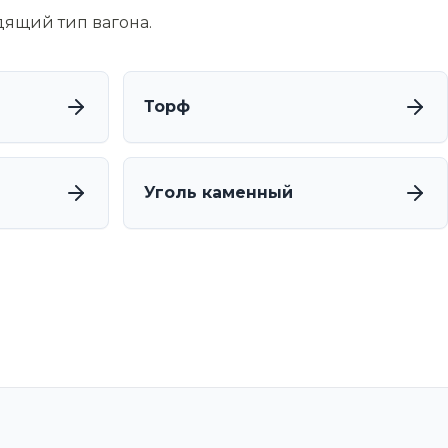
дящий тип вагона.
д
Торф
Уголь каменный