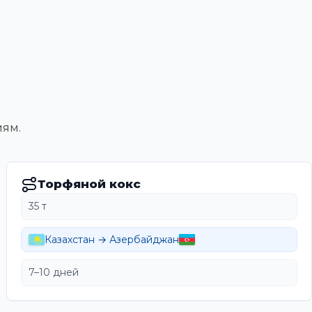
иям.
Торфяной кокс
35 т
Казахстан → Азербайджан
7–10 дней