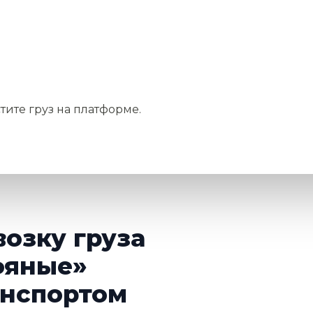
тите груз на платформе.
возку груза
фяные»
нспортом