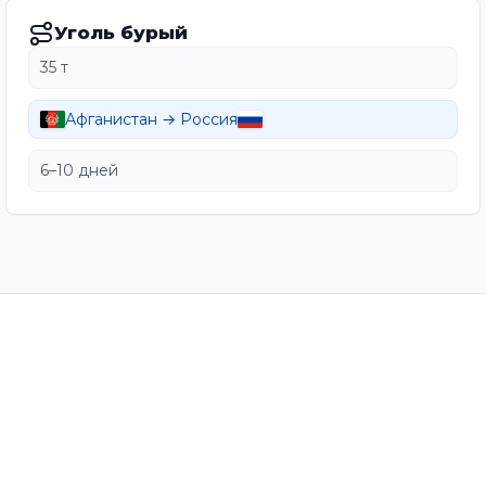
Уголь бурый
35 т
Афганистан → Россия
6–10 дней