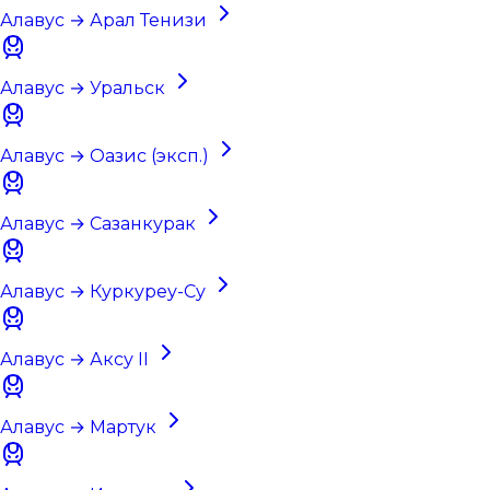
Алавус → Арал Тенизи
Алавус → Уральск
Алавус → Оазис (эксп.)
Алавус → Сазанкурак
Алавус → Куркуреу-Су
Алавус → Аксу II
Алавус → Мартук