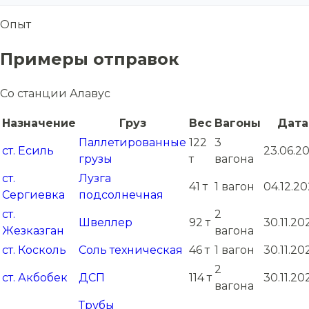
Опыт
Примеры отправок
Со станции Алавус
Назначение
Груз
Вес
Вагоны
Дата
Паллетированные
122
3
ст. Есиль
23.06.2
грузы
т
вагона
ст.
Лузга
41 т
1 вагон
04.12.2
Сергиевка
подсолнечная
ст.
2
Швеллер
92 т
30.11.20
Жезказган
вагона
ст. Коскoль
Соль техническая
46 т
1 вагон
30.11.20
2
ст. Акбобек
ДСП
114 т
30.11.20
вагона
Трубы