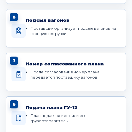
8
Подсыл вагонов
Поставщик организует подсыл вагонов на
станцию погрузки
7
Номер согласованного плана
После согласования номер плана
передается поставщику вагонов
6
Подача плана ГУ-12
План подает клиент или его
грузоотправитель