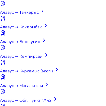
Алавус → Танкерыс
Алавус → Кокдомбак
Алавус → Бершугир
Алавус → Кемпирсай
Алавус → Куркамыс (эксп.)
Алавус → Масальская
Алавус → Обг. Пункт № 42