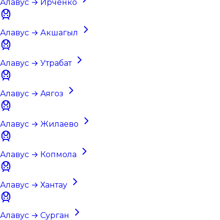
Алавус → Ирченко
Алавус → Акшагыл
Алавус → Утрабат
Алавус → Аягоз
Алавус → Жилаево
Алавус → Копмола
Алавус → Хантау
Алавус → Сурган