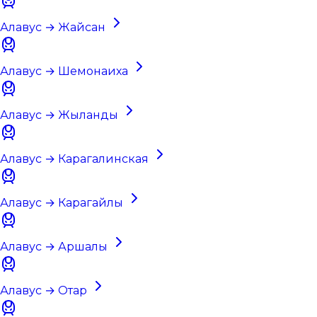
Алавус → Жайсан
Алавус → Шемонаиха
Алавус → Жыланды
Алавус → Карагалинская
Алавус → Карагайлы
Алавус → Аршалы
Алавус → Отар