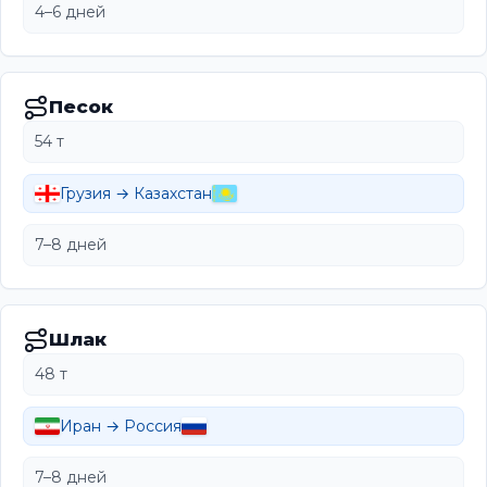
4–6 дней
Песок
54 т
Грузия → Казахстан
7–8 дней
Шлак
48 т
Иран → Россия
7–8 дней