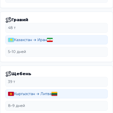
Гравий
48 т
Казахстан → Иран
5–10 дней
Щебень
39 т
Кыргызстан → Литва
8–9 дней