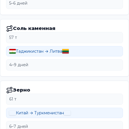
5–6 дней
Соль каменная
57 т
Таджикистан → Литва
4–9 дней
Зерно
61 т
Китай → Туркменистан
6–7 дней