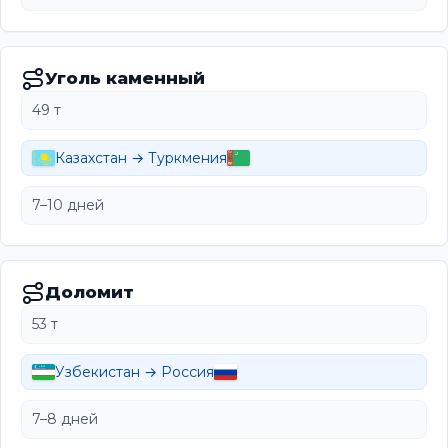
Уголь каменный
49 т
Казахстан → Туркмения
7–10 дней
Доломит
53 т
Узбекистан → Россия
7–8 дней