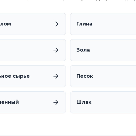
алом
Глина
Зола
ное сырье
Песок
менный
Шлак