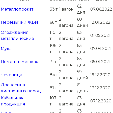
62
Металлопрокат
33 т
1 вагон
07.06.2022
дня
2
60
Перемычки ЖБИ
66 т
12.01.2022
вагона
дней
Ограждения
110
2
63
01.05.2021
металлические
т
вагона
дня
106
2
63
Мука
07.04.2021
т
вагона
дня
2
63
Цемент в мешках
71 т
05.01.2021
вагона
дня
2
59
Чечевица
84 т
19.12.2020
вагона
дней
Древесина
2
61
81 т
13.12.2020
лиственных пород
вагона
день
Кабельная
107
2
63
07.12.2020
продукция
т
вагона
дня
2
63