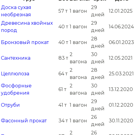
Доска сухая
29
57 т
1 вагон
12.01.2025
необрезная
дней
Древесина хвойных
29
40 т
1 вагон
14.06.2024
пород
дней
28
Бронзовый прокат
40 т
1 вагон
06.01.2023
дней
2
30
Сантехника
83 т
12.05.2021
вагона
дней
2
28
Целлюлоза
64 т
25.03.2021
вагона
дней
Фосфорные
2
30
61 т
13.12.2020
удобрения
вагона
дней
29
Отруби
41 т
1 вагон
01.12.2020
дней
26
Фасонный прокат
34 т
1 вагон
30.11.2020
дней
2
26