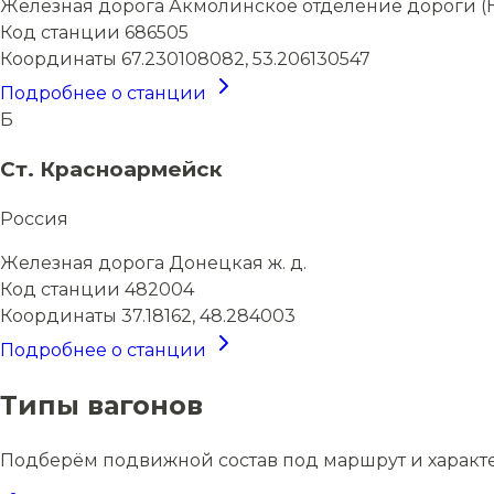
Железная дорога
Акмолинское отделение дороги (
Код станции
686505
Координаты
67.230108082, 53.206130547
Подробнее о станции
Б
Ст. Красноармейск
Россия
Железная дорога
Донецкая ж. д.
Код станции
482004
Координаты
37.18162, 48.284003
Подробнее о станции
Типы вагонов
Подберём подвижной состав под маршрут и характ