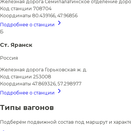
Железная дорога
Семипалатинское отделение доро
Код станции
708704
Координаты
80.439166, 47.96856
Подробнее о станции
Б
Ст. Яранск
Россия
Железная дорога
Горьковская ж. д.
Код станции
253008
Координаты
47.869326, 57.298977
Подробнее о станции
Типы вагонов
Подберём подвижной состав под маршрут и характ