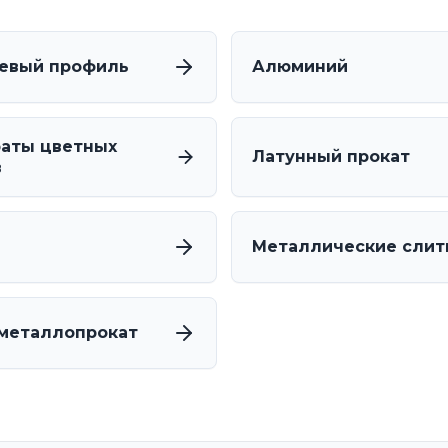
евый профиль
Алюминий
аты цветных
Латунный прокат
в
Металлические слит
металлопрокат