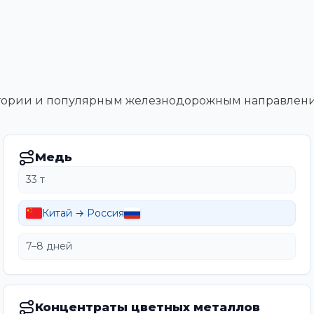
тегории и популярным железнодорожным направлен
Медь
33 т
Китай → Россия
7–8 дней
Концентраты цветных металлов