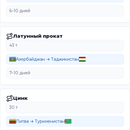
6–10 дней
Латунный прокат
43 т
Азербайджан → Таджикистан
7–10 дней
Цинк
30 т
Литва → Туркменистан