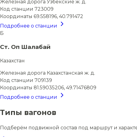
Железная дорога
Узбекские ж. д.
Код станции
723009
Координаты
69.558196, 40.791472
Подробнее о станции
Б
Ст. Оп Шалабай
Казахстан
Железная дорога
Казахстанская ж. д.
Код станции
709139
Координаты
81.59035206, 49.71476809
Подробнее о станции
Типы вагонов
Подберём подвижной состав под маршрут и характ