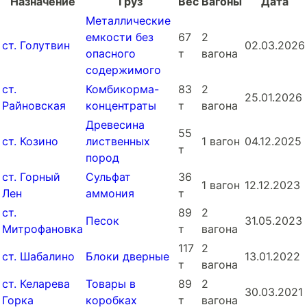
Назначение
Груз
Вес
Вагоны
Дата
Металлические
емкости без
67
2
ст. Голутвин
02.03.2026
опасного
т
вагона
содержимого
ст.
Комбикорма-
83
2
25.01.2026
Райновская
концентраты
т
вагона
Древесина
55
ст. Козино
лиственных
1 вагон
04.12.2025
т
пород
ст. Горный
Сульфат
36
1 вагон
12.12.2023
Лен
аммония
т
ст.
89
2
Песок
31.05.2023
Митрофановка
т
вагона
117
2
ст. Шабалино
Блоки дверные
13.01.2022
т
вагона
ст. Келарева
Товары в
89
2
30.03.2021
Горка
коробках
т
вагона