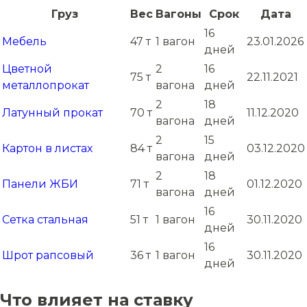
Груз
Вес
Вагоны
Срок
Дата
16
Мебель
47 т
1 вагон
23.01.2026
дней
Цветной
2
16
75 т
22.11.2021
металлопрокат
вагона
дней
2
18
Латунный прокат
70 т
11.12.2020
вагона
дней
2
15
Картон в листах
84 т
03.12.2020
вагона
дней
2
18
Панели ЖБИ
71 т
01.12.2020
вагона
дней
16
Сетка стальная
51 т
1 вагон
30.11.2020
дней
16
Шрот рапсовый
36 т
1 вагон
30.11.2020
дней
Что влияет на ставку