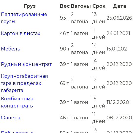
Груз
Вес
Вагоны
Срок
Дата
Паллетированные
2
13
93 т
25.06.2026
грузы
вагона
дней
11
Картон в листах
46 т
1 вагон
24.01.2021
дней
2
14
Мебель
90 т
15.01.2021
вагона
дней
14
Рудный концентрат
39 т
1 вагон
20.12.2020
дней
Крупногабаритная
2
12
тара в пределах
69 т
20.12.2020
вагона
дней
габарита
Комбикорма-
15
39 т
1 вагон
11.12.2020
концентраты
дней
11
Фанера
46 т
1 вагон
08.12.2020
дней
13