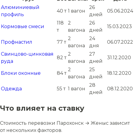
Алюминиевый
26
40 т
1 вагон
05.06.2024
профиль
дней
118
2
26
Кормовые смеси
15.03.2023
т
вагона
дней
2
24
Профнастил
77 т
06.07.2022
вагона
дня
Свинцово-цинковая
2
27
82 т
31.12.2020
руда
вагона
дней
2
25
Блоки оконные
84 т
18.12.2020
вагона
дней
28
Одежда
55 т
1 вагон
08.12.2020
дней
Что влияет на ставку
Стоимость перевозки Парохонск → Женыс зависит
от нескольких факторов.