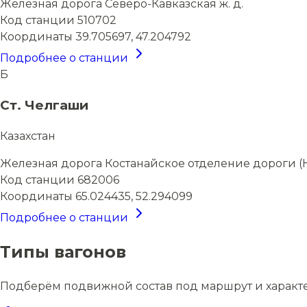
Железная дорога
Северо-Кавказская ж. д.
Код станции
510702
Координаты
39.705697, 47.204792
Подробнее о станции
Б
Ст. Челгаши
Казахстан
Железная дорога
Костанайское отделение дороги (
Код станции
682006
Координаты
65.024435, 52.294099
Подробнее о станции
Типы вагонов
Подберём подвижной состав под маршрут и характ