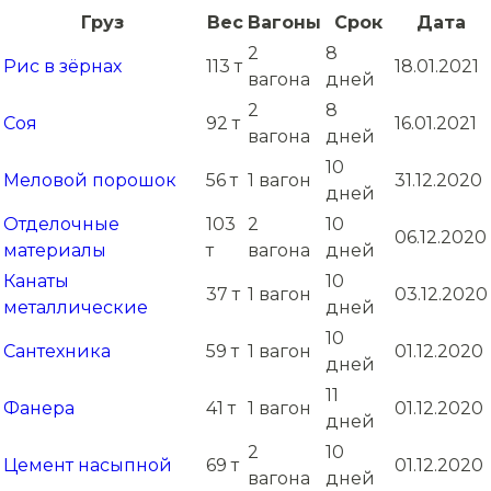
Груз
Вес
Вагоны
Срок
Дата
2
8
Рис в зёрнах
113 т
18.01.2021
вагона
дней
2
8
Соя
92 т
16.01.2021
вагона
дней
10
Меловой порошок
56 т
1 вагон
31.12.2020
дней
Отделочные
103
2
10
06.12.2020
материалы
т
вагона
дней
Канаты
10
37 т
1 вагон
03.12.2020
металлические
дней
10
Сантехника
59 т
1 вагон
01.12.2020
дней
11
Фанера
41 т
1 вагон
01.12.2020
дней
2
10
Цемент насыпной
69 т
01.12.2020
вагона
дней