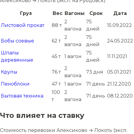
Алексиково → Локоть (эксп. на Рубцовск)
Груз
Вес
Вагоны
Срок
Дата
2
75
Листовой прокат
88 т
15.09.2022
вагона
дней
2
75
Бобы соевые
62 т
24.05.2022
вагона
дней
Шпалы
75
45 т
1 вагон
11.11.2021
деревянные
дней
2
Крупы
76 т
73 дня
05.01.2021
вагона
Пеноблоки
47 т
1 вагон
71 день
21.12.2020
100
2
Бытовая техника
71 день
08.12.2020
т
вагона
Что влияет на ставку
Стоимость перевозки Алексиково → Локоть (эксп.