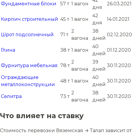
42
Фундаментные блоки
57 т
1 вагон
26.03.2021
дня
42
Кирпич строительный
45 т
1 вагон
14.01.2021
дня
2
38
Шрот подсолнечный
71 т
02.12.2020
вагона
дней
40
Глина
38 т
1 вагон
01.12.2020
дней
2
39
Фурнитура мебельная
78 т
30.11.2020
вагона
дней
Ограждающие
40
48 т
1 вагон
30.11.2020
металлоконструкции
дней
2
38
Селитра
73 т
30.11.2020
вагона
дней
Что влияет на ставку
Стоимость перевозки Вяземская → Талап зависит от