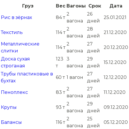
Груз
Вес
Вагоны
Срок
Дата
2
26
Рис в зёрнах
84 т
25.01.2021
вагона
дней
2
28
Текстиль
114 т
21.12.2020
вагона
дней
Металлические
2
27
114 т
20.12.2020
слитки
вагона
дней
Доска сухая
123
3
29
15.12.2020
строганая
т
вагона
дней
Трубы пластиковые в
27
60 т
1 вагон
12.12.2020
бухтах
дней
2
27
Пеноплекс
83 т
11.12.2020
вагона
дней
2
29
Крупы
93 т
09.12.2020
вагона
дней
2
25
Балансы
116 т
05.12.2020
вагона
дней