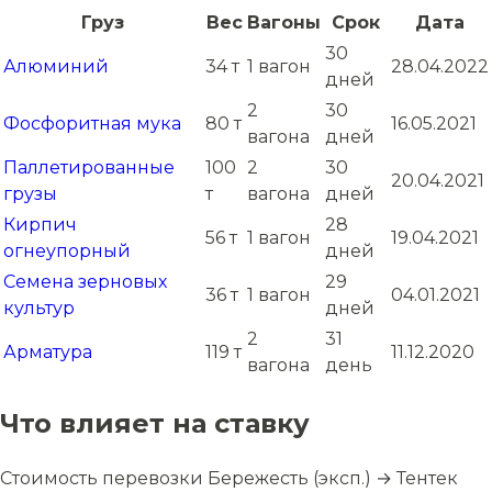
Груз
Вес
Вагоны
Срок
Дата
30
Алюминий
34 т
1 вагон
28.04.2022
дней
2
30
Фосфоритная мука
80 т
16.05.2021
вагона
дней
Паллетированные
100
2
30
20.04.2021
грузы
т
вагона
дней
Кирпич
28
56 т
1 вагон
19.04.2021
огнеупорный
дней
Семена зерновых
29
36 т
1 вагон
04.01.2021
культур
дней
2
31
Арматура
119 т
11.12.2020
вагона
день
Что влияет на ставку
Стоимость перевозки Бережесть (эксп.) → Тентек