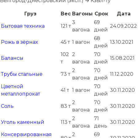
Белгород-Днестровский (эксп.) → Кзыл-Ту
Груз
Вес
Вагоны
Срок
Дата
3
69
Бытовая техника
121 т
24.09.2022
вагона
дней
68
Рожь в зёрнах
45 т
1 вагон
13.10.2021
дней
102
2
70
Балансы
15.08.2021
т
вагона
дней
2
70
Трубы стальные
73 т
11.12.2020
вагона
дней
Цветной
70
41 т
1 вагон
30.11.2020
металлопрокат
дней
2
70
Соль
83 т
30.11.2020
вагона
дней
2
71
Уголь каменный
113 т
30.11.2020
вагона
день
Консервированная
2
69