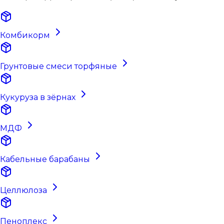
Комбикорм
Грунтовые смеси торфяные
Кукуруза в зёрнах
МДФ
Кабельные барабаны
Целлюлоза
Пеноплекс