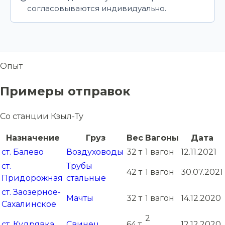
согласовываются индивидуально.
Опыт
Примеры отправок
Со станции Кзыл-Ту
Назначение
Груз
Вес
Вагоны
Дата
ст. Балево
Воздуховоды
32 т
1 вагон
12.11.2021
ст.
Трубы
42 т
1 вагон
30.07.2021
Придорожная
стальные
ст. Заозерное-
Мачты
32 т
1 вагон
14.12.2020
Сахалинское
2
ст. Кудрявка
Свинец
64 т
12.12.2020