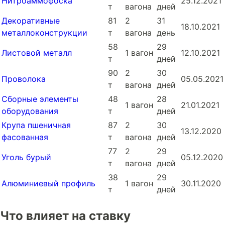
Нитроаммофоска
25.12.2021
т
вагона
дней
Декоративные
81
2
31
18.10.2021
металлоконструкции
т
вагона
день
58
29
Листовой металл
1 вагон
12.10.2021
т
дней
90
2
30
Проволока
05.05.2021
т
вагона
дней
Сборные элементы
48
28
1 вагон
21.01.2021
оборудования
т
дней
Крупа пшеничная
87
2
30
13.12.2020
фасованная
т
вагона
дней
77
2
29
Уголь бурый
05.12.2020
т
вагона
дней
38
29
Алюминиевый профиль
1 вагон
30.11.2020
т
дней
Что влияет на ставку