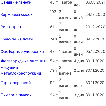
Сэндвич-панели
43 т
1 вагон
06.05.2021
день
102
2
0
Кормовые смеси
24.12.2020
т
вагона
дней
2
1
Рис-сырец
61 т
23.12.2020
вагона
день
2
0
Гранулы из лузги
74 т
09.12.2020
вагона
дней
0
Фосфорные удобрения
43 т
1 вагон
05.12.2020
дней
Железорудные окатыши
54 т
1 вагон
4 дня
30.11.2020
Несущие
2
73 т
2 дня
30.11.2020
металлоконструкции
вагона
2
1
Горох зерновой
99 т
30.11.2020
вагона
день
2
Бумага в пачках
94 т
3 дня
30.11.2020
вагона