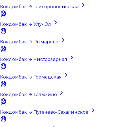
Кокдомбак → Григорополисская
Кокдомбак → Улу-Юл
Кокдомбак → Рымарево
Кокдомбак → Чистоозерная
Кокдомбак → Громадская
Кокдомбак → Тальжино
Кокдомбак → Пугачево-Сахалинское