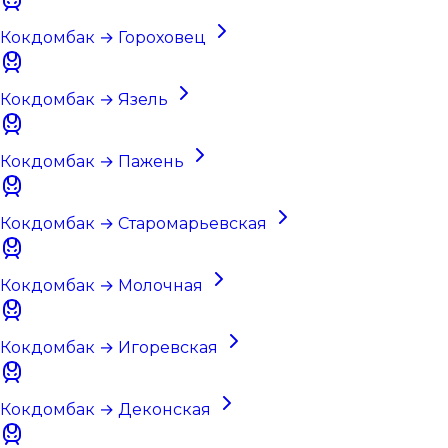
Кокдомбак → Гороховец
Кокдомбак → Язель
Кокдомбак → Пажень
Кокдомбак → Старомарьевская
Кокдомбак → Молочная
Кокдомбак → Игоревская
Кокдомбак → Деконская