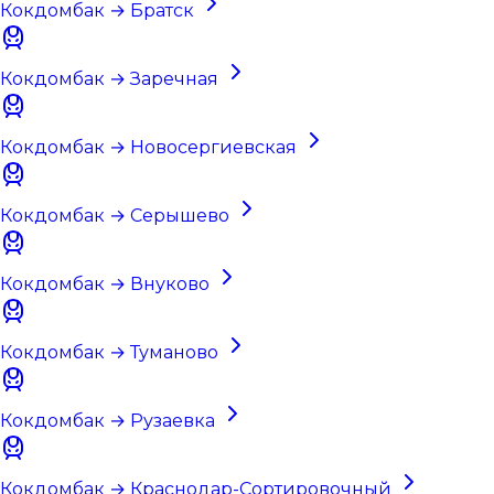
Кокдомбак → Братск
Кокдомбак → Заречная
Кокдомбак → Новосергиевская
Кокдомбак → Серышево
Кокдомбак → Внуково
Кокдомбак → Туманово
Кокдомбак → Рузаевка
Кокдомбак → Краснодар-Сортировочный