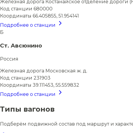
Железная дорога
Костанайское отделение дороги (
Код станции
680000
Координаты
66.405855, 51.954141
Подробнее о станции
Б
Ст. Авсюнино
Россия
Железная дорога
Московская ж. д.
Код станции
231903
Координаты
39.111453, 55.559832
Подробнее о станции
Типы вагонов
Подберём подвижной состав под маршрут и характ