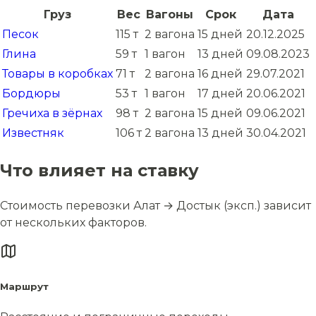
Груз
Вес
Вагоны
Срок
Дата
Песок
115 т
2 вагона
15 дней
20.12.2025
Глина
59 т
1 вагон
13 дней
09.08.2023
Товары в коробках
71 т
2 вагона
16 дней
29.07.2021
Бордюры
53 т
1 вагон
17 дней
20.06.2021
Гречиха в зёрнах
98 т
2 вагона
15 дней
09.06.2021
Известняк
106 т
2 вагона
13 дней
30.04.2021
Что влияет на ставку
Стоимость перевозки Алат → Достык (эксп.) зависит
от нескольких факторов.
Маршрут