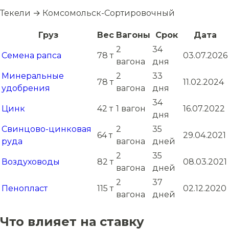
Текели → Комсомольск-Сортировочный
Груз
Вес
Вагоны
Срок
Дата
2
34
Семена рапса
78 т
03.07.2026
вагона
дня
Минеральные
2
33
78 т
11.02.2024
удобрения
вагона
дня
34
Цинк
42 т
1 вагон
16.07.2022
дня
Свинцово-цинковая
2
35
64 т
29.04.2021
руда
вагона
дней
2
35
Воздуховоды
82 т
08.03.2021
вагона
дней
2
37
Пенопласт
115 т
02.12.2020
вагона
дней
Что влияет на ставку