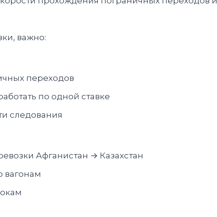
 скорости прохождения пограничных переходов и
ки, важно:
ичных переходов
работать по одной ставке
ти следования
ревозки Афганистан → Казахстан
о вагонам
рокам