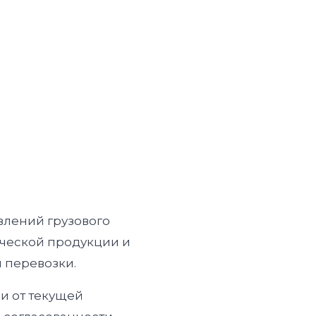
влений грузового
ической продукции и
й перевозки.
 и от текущей