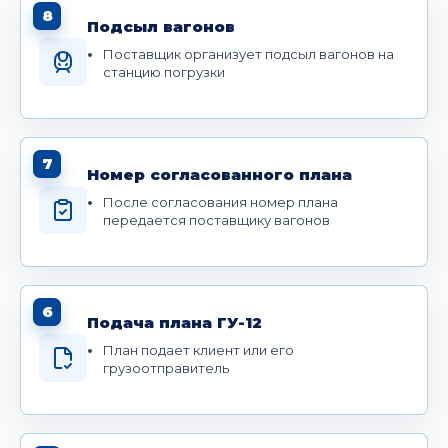
8
Подсыл вагонов
Поставщик организует подсыл вагонов на
станцию погрузки
7
Номер согласованного плана
После согласования номер плана
передается поставщику вагонов
6
Подача плана ГУ-12
План подает клиент или его
грузоотправитель