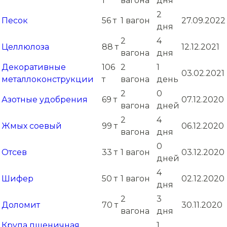
т
вагона
дня
2
Песок
56 т
1 вагон
27.09.2022
дня
2
4
Целлюлоза
88 т
12.12.2021
вагона
дня
Декоративные
106
2
1
03.02.2021
металлоконструкции
т
вагона
день
2
0
Азотные удобрения
69 т
07.12.2020
вагона
дней
2
4
Жмых соевый
99 т
06.12.2020
вагона
дня
0
Отсев
33 т
1 вагон
03.12.2020
дней
4
Шифер
50 т
1 вагон
02.12.2020
дня
2
3
Доломит
70 т
30.11.2020
вагона
дня
Крупа пшеничная
1