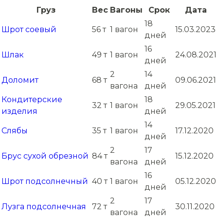
Груз
Вес
Вагоны
Срок
Дата
18
Шрот соевый
56 т
1 вагон
15.03.2023
дней
16
Шлак
49 т
1 вагон
24.08.2021
дней
2
14
Доломит
68 т
09.06.2021
вагона
дней
Кондитерские
18
32 т
1 вагон
29.05.2021
изделия
дней
14
Слябы
35 т
1 вагон
17.12.2020
дней
2
17
Брус сухой обрезной
84 т
15.12.2020
вагона
дней
16
Шрот подсолнечный
40 т
1 вагон
05.12.2020
дней
2
17
Лузга подсолнечная
72 т
30.11.2020
вагона
дней