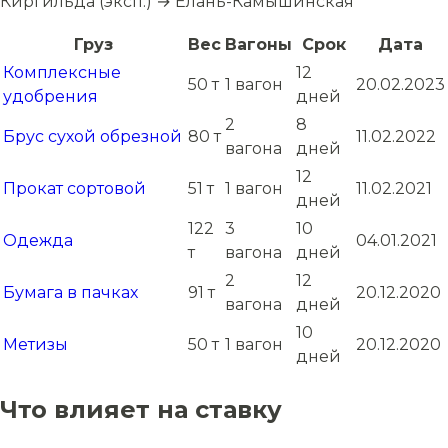
Киргильда (эксп.) → Елань-Камышинская
Груз
Вес
Вагоны
Срок
Дата
Комплексные
12
50 т
1 вагон
20.02.2023
удобрения
дней
2
8
Брус сухой обрезной
80 т
11.02.2022
вагона
дней
12
Прокат сортовой
51 т
1 вагон
11.02.2021
дней
122
3
10
Одежда
04.01.2021
т
вагона
дней
2
12
Бумага в пачках
91 т
20.12.2020
вагона
дней
10
Метизы
50 т
1 вагон
20.12.2020
дней
Что влияет на ставку