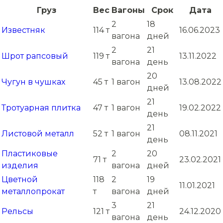
Груз
Вес
Вагоны
Срок
Дата
2
18
Известняк
114 т
16.06.2023
вагона
дней
2
21
Шрот рапсовый
119 т
13.11.2022
вагона
день
20
Чугун в чушках
45 т
1 вагон
13.08.2022
дней
21
Тротуарная плитка
47 т
1 вагон
19.02.2022
день
21
Листовой металл
52 т
1 вагон
08.11.2021
день
Пластиковые
2
20
71 т
23.02.2021
изделия
вагона
дней
Цветной
118
2
19
11.01.2021
металлопрокат
т
вагона
дней
3
21
Рельсы
121 т
24.12.2020
вагона
день