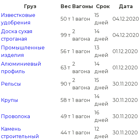
Груз
Вес
Вагоны
Срок
Дата
Известковые
15
50 т
1 вагон
04.12.2020
удобрения
дней
Доска сухая
2
14
99 т
04.12.2020
строганая
вагона
дней
Промышленные
13
56 т
1 вагон
01.12.2020
изделия
дней
Алюминиевый
2
14
63 т
01.12.2020
профиль
вагона
дней
2
15
Рельсы
90 т
30.11.2020
вагона
дней
14
Крупы
58 т
1 вагон
30.11.2020
дней
16
Проволока
49 т
1 вагон
30.11.2020
дней
Камень
12
44 т
1 вагон
30.11.2020
строительный
дней