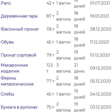
18
Рапс
42 т
1 вагон
01.07.2021
дней
2
18
Деревянная тара
87 т
19.01.2021
вагона
дней
2
18
Фасонный прокат
116 т
28.12.2020
вагона
дней
18
Обувь
45 т
1 вагон
11.12.2020
дней
2
19
Прокат сортовой
79 т
10.12.2020
вагона
дней
Макаронные
122
3
21
09.12.2020
изделия
т
вагона
день
Фермы
2
18
77 т
05.12.2020
металлические
вагона
дней
19
Слябы
45 т
1 вагон
04.12.2020
дней
2
19
Бумага в рулонах
75 т
03.12.2020
вагона
дней