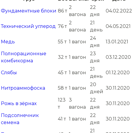
2
22
Фундаментные блоки
86 т
04.02.2022
вагона
дня
2
21
Технический углерод
76 т
04.05.2021
вагона
день
24
Медь
55 т
1 вагон
13.01.2021
дня
Полнорационные
23
32 т
1 вагон
03.12.2020
комбикорма
дня
21
Слябы
45 т
1 вагон
01.12.2020
день
20
Нитроаммофоска
58 т
1 вагон
30.11.2020
дней
123
3
22
Рожь в зёрнах
30.11.2020
т
вагона
дня
Подсолнечник
22
41 т
1 вагон
30.11.2020
семена
дня
21