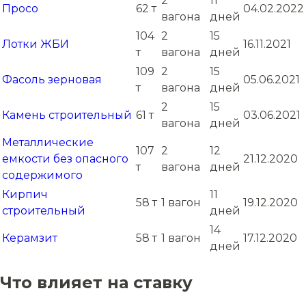
2
11
Просо
62 т
04.02.2022
вагона
дней
104
2
15
Лотки ЖБИ
16.11.2021
т
вагона
дней
109
2
15
Фасоль зерновая
05.06.2021
т
вагона
дней
2
15
Камень строительный
61 т
03.06.2021
вагона
дней
Металлические
107
2
12
емкости без опасного
21.12.2020
т
вагона
дней
содержимого
Кирпич
11
58 т
1 вагон
19.12.2020
строительный
дней
14
Керамзит
58 т
1 вагон
17.12.2020
дней
Что влияет на ставку