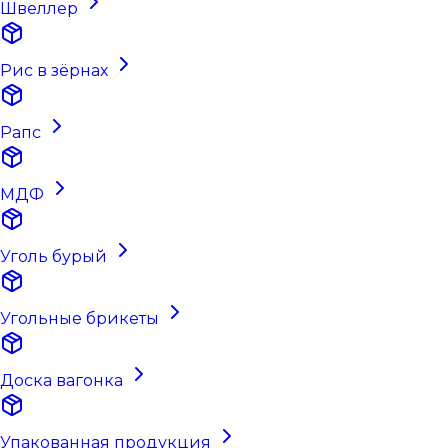
Швеллер
Рис в зёрнах
Рапс
МДФ
Уголь бурый
Угольные брикеты
Доска вагонка
Упакованная продукция