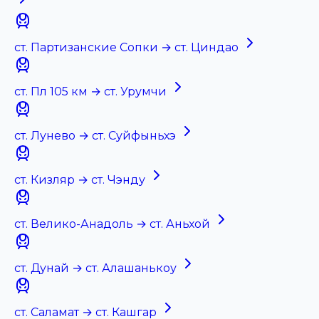
ст. Партизанские Сопки → ст. Циндао
ст. Пл 105 км → ст. Урумчи
ст. Лунево → ст. Суйфыньхэ
ст. Кизляр → ст. Чэнду
ст. Велико-Анадоль → ст. Аньхой
ст. Дунай → ст. Алашанькоу
ст. Саламат → ст. Кашгар