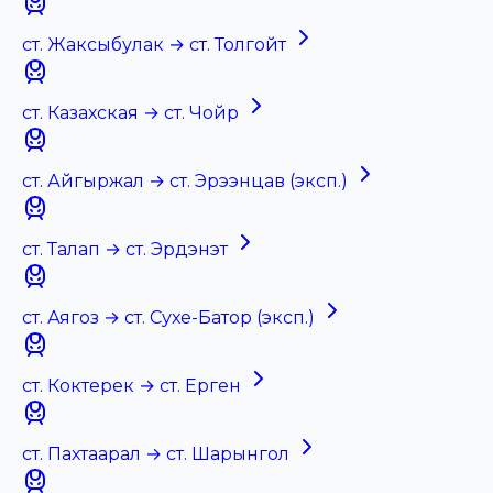
ст. Жаксыбулак → ст. Толгойт
ст. Казахская → ст. Чойр
ст. Айгыржал → ст. Эрээнцав (эксп.)
ст. Талап → ст. Эрдэнэт
ст. Аягоз → ст. Сухе-Батор (эксп.)
ст. Коктерек → ст. Ерген
ст. Пахтаарал → ст. Шарынгол