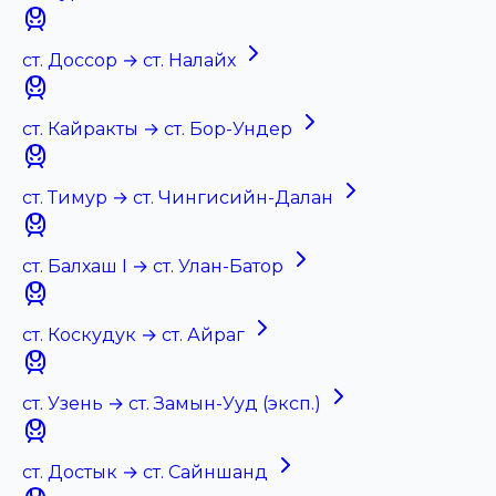
ст. Доссор → ст. Налайх
ст. Кайракты → ст. Бор-Ундер
ст. Тимур → ст. Чингисийн-Далан
ст. Балхаш I → ст. Улан-Батор
ст. Коскудук → ст. Айраг
ст. Узень → ст. Замын-Ууд (эксп.)
ст. Достык → ст. Сайншанд