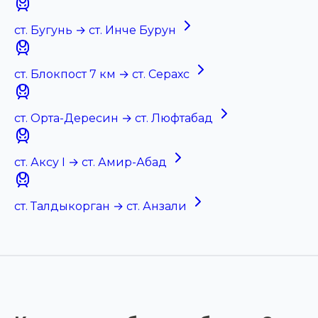
ст. Бугунь → ст. Инче Бурун
ст. Блокпост 7 км → ст. Серахс
ст. Орта-Дересин → ст. Люфтабад
ст. Аксу I → ст. Амир-Абад
ст. Талдыкорган → ст. Анзали