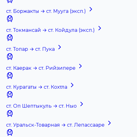
ст. Боржакты → ст. Мууга (эксп.)
ст. Токмансай → ст. Койдула (эксп.)
ст. Топар → ст. Пука
ст. Каерак → ст. Рийзипере
ст. Курагаты → ст. Кохтла
ст. Оп Шептыкуль → ст. Ныо
ст. Уральск-Товарная → ст. Лепассааре