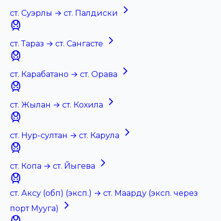
ст. Суэрлы → ст. Палдиски
ст. Тараз → ст. Сангасте
ст. Карабатано → ст. Орава
ст. Жылан → ст. Кохила
ст. Нур-султан → ст. Карула
ст. Копа → ст. Йыгева
ст. Аксу (обп) (эксп.) → ст. Маарду (эксп. через
порт Мууга)