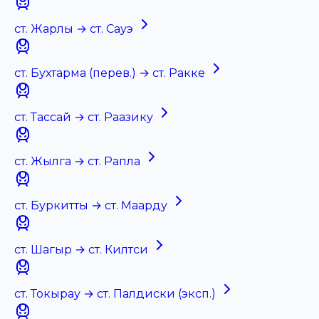
ст. Жарлы → ст. Сауэ
ст. Бухтарма (перев.) → ст. Ракке
ст. Тассай → ст. Раазику
ст. Жылга → ст. Рапла
ст. Буркитты → ст. Маарду
ст. Шагыр → ст. Килтси
ст. Токырау → ст. Палдиски (эксп.)