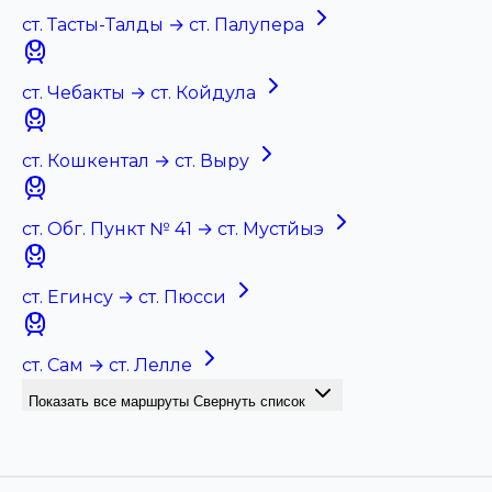
ст. Тасты-Талды → ст. Палупера
ст. Чебакты → ст. Койдула
ст. Кошкентал → ст. Выру
ст. Обг. Пункт № 41 → ст. Мустйыэ
ст. Егинсу → ст. Пюсси
ст. Сам → ст. Лелле
Показать все маршруты
Свернуть список