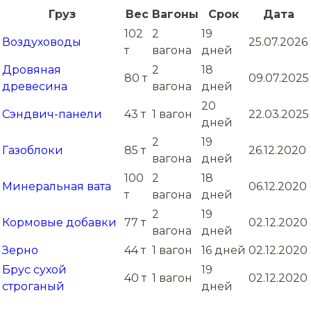
Груз
Вес
Вагоны
Срок
Дата
102
2
19
Воздуховоды
25.07.2026
т
вагона
дней
Дровяная
2
18
80 т
09.07.2025
древесина
вагона
дней
20
Сэндвич-панели
43 т
1 вагон
22.03.2025
дней
2
19
Газоблоки
85 т
26.12.2020
вагона
дней
100
2
18
Минеральная вата
06.12.2020
т
вагона
дней
2
19
Кормовые добавки
77 т
02.12.2020
вагона
дней
Зерно
44 т
1 вагон
16 дней
02.12.2020
Брус сухой
19
40 т
1 вагон
02.12.2020
строганый
дней