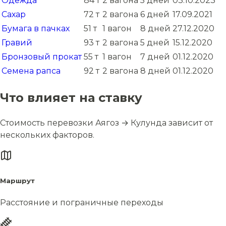
Одежда
84 т
2 вагона
5 дней
03.10.2023
Сахар
72 т
2 вагона
6 дней
17.09.2021
Бумага в пачках
51 т
1 вагон
8 дней
27.12.2020
Гравий
93 т
2 вагона
5 дней
15.12.2020
Бронзовый прокат
55 т
1 вагон
7 дней
01.12.2020
Семена рапса
92 т
2 вагона
8 дней
01.12.2020
Что влияет на ставку
Стоимость перевозки Аягоз → Кулунда зависит от
нескольких факторов.
Маршрут
Расстояние и пограничные переходы