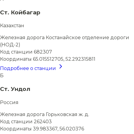
Ст. Койбагар
Казахстан
Железная дорога
Костанайское отделение дороги
(НОД-2)
Код станции
682307
Координаты
65.015512705, 52.292315811
Подробнее о станции
Б
Ст. Ундол
Россия
Железная дорога
Горьковская ж. д.
Код станции
262403
Координаты
39.983367, 56.020376