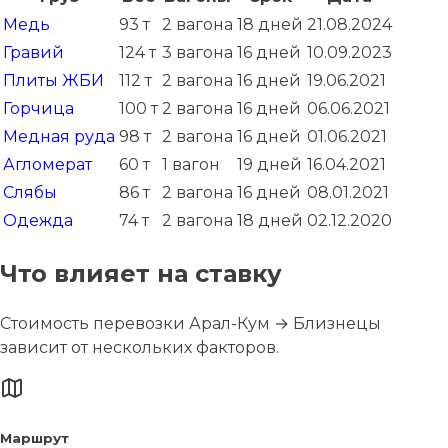
Медь
93 т
2 вагона
18 дней
21.08.2024
Гравий
124 т
3 вагона
16 дней
10.09.2023
Плиты ЖБИ
112 т
2 вагона
16 дней
19.06.2021
Горчица
100 т
2 вагона
16 дней
06.06.2021
Медная руда
98 т
2 вагона
16 дней
01.06.2021
Агломерат
60 т
1 вагон
19 дней
16.04.2021
Слябы
86 т
2 вагона
16 дней
08.01.2021
Одежда
74 т
2 вагона
18 дней
02.12.2020
Что влияет на ставку
Стоимость перевозки Арал-Кум → Близнецы
зависит от нескольких факторов.
Маршрут