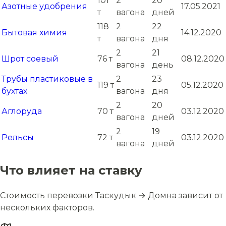
101
2
20
Азотные удобрения
17.05.2021
т
вагона
дней
118
2
22
Бытовая химия
14.12.2020
т
вагона
дня
2
21
Шрот соевый
76 т
08.12.2020
вагона
день
Трубы пластиковые в
2
23
119 т
05.12.2020
бухтах
вагона
дня
2
20
Аглоруда
70 т
03.12.2020
вагона
дней
2
19
Рельсы
72 т
03.12.2020
вагона
дней
Что влияет на ставку
Стоимость перевозки Таскудык → Домна зависит от
нескольких факторов.